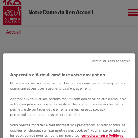
Notre Dame du Bon Accueil
Aller
au
Fil
Accueil
contenu
Nord-ouest
d'Ariane
principal
Le collège
Continuer sans accepter
Apprentis d'Auteuil améliore votre navigation
L'école
Nous avons besoin de votre clic ! Les cookies nous aident à adapter nos
Découvrez le collège
communications pour susciter plus d'engagement.
Le collège
Apprentis Auteuil et ses partenaires utilisent des cookies afin d'améliorer
votre navigation sur nos sites, réaliser des statistiques de visites, vous
permettre de partager des éléments sur les réseaux sociaux,
personnaliser nos contenus et nos publicités.
Accompagnement éducatif
Vous pouvez modifier à tout moment vos préférences et refuser tous les
cookies en cliquant sur "paramètres des cookies". Pour en savoir plus sur
les cookies que nous utilisons sur nos sites,
consultez notre Politique