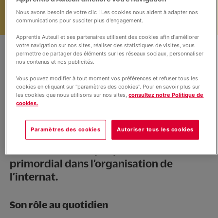
Internat éducatif et scolaire
Nous avons besoin de votre clic ! Les cookies nous aident à adapter nos
communications pour susciter plus d'engagement.
Apprentis Auteuil et ses partenaires utilisent des cookies afin d'améliorer
Vie du site
votre navigation sur nos sites, réaliser des statistiques de visites, vous
permettre de partager des éléments sur les réseaux sociaux, personnaliser
nos contenus et nos publicités.
Informations
Vous pouvez modifier à tout moment vos préférences et refuser tous les
cookies en cliquant sur "paramètres des cookies". Pour en savoir plus sur
les cookies que nous utilisons sur nos sites,
consultez notre Politique de
cookies.
Accueil de jour des Services Louis et Zelie Martin. Thays avec
Paramètres des cookies
Autoriser tous les cookies
Laëtitia Simonutti, maîtresse de maison - 2023 - © David
Betzinger / Apprentis d'Auteuil
Le rôle de
maître(sse) de maison
est
primordial dans l’organisation de
l’internat.
Son rôle au quotidien