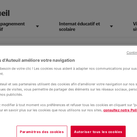
eil
pagnement
Internat éducatif et
V
if
scolaire
si
Contin
 d'Auteuil améliore votre navigation
esoin de votre clic ! Les cookies nous aident à adapter nos communications pour susc
nt.
teuil et ses partenaires utilisent des cookies afin d'améliorer votre navigation sur nos si
nement éducatif à l
ques de visites, vous permettre de partager des éléments sur les réseaux sociaux, pers
nos publicités.
modifier à tout moment vos préférences et refuser tous les cookies en cliquant sur "
ur en savoir plus sur les cookies que nous utilisons sur nos sites,
consultez notre Poli
Paramètres des cookies
Autoriser tous les cookies
st toute une équipe pluridisciplinaire 