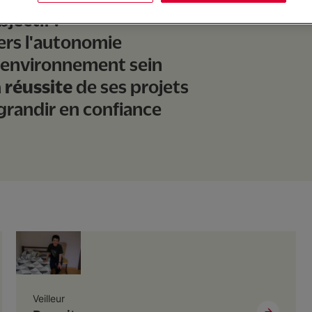
jectif :
ers l'autonomie
 environnement sein
a réussite
de ses projets
grandir en confiance
Veilleur