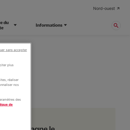
Nord-ouest
ie du
Informations
te
uer sans accepter
iter plus
tes, réaliser
'IES
onnaliser nos
paramètres des
tique de
qui accompagne le