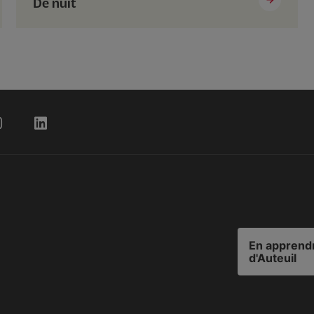
De nuit
En apprendr
d'Auteuil