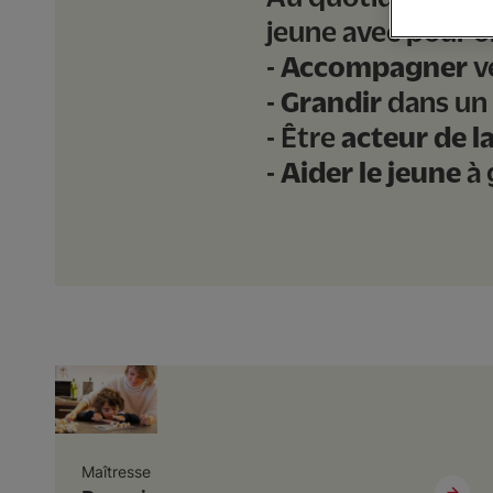
jeune avec pour ob
-
Accompagner
v
-
Grandir
dans un
- Être
acteur de l
-
Aider le jeune
à 
Maîtresse