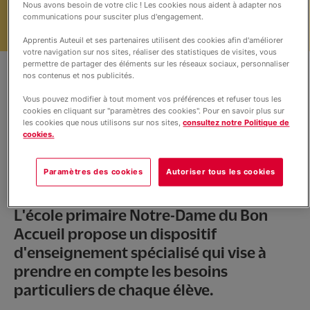
Nous avons besoin de votre clic ! Les cookies nous aident à adapter nos
Internat éducatif et scolaire
communications pour susciter plus d'engagement.
Apprentis Auteuil et ses partenaires utilisent des cookies afin d'améliorer
votre navigation sur nos sites, réaliser des statistiques de visites, vous
Vie du site
permettre de partager des éléments sur les réseaux sociaux, personnaliser
nos contenus et nos publicités.
Vous pouvez modifier à tout moment vos préférences et refuser tous les
Informations
cookies en cliquant sur "paramètres des cookies". Pour en savoir plus sur
les cookies que nous utilisons sur nos sites,
consultez notre Politique de
cookies.
Paramètres des cookies
Autoriser tous les cookies
Léo au temps d'études adapté en compagnie de Hichame
Abdou éducateur scolaire
(c) Jean-Charles Verchère/Apprentis d'Auteuil
L'école primaire Notre-Dame du Bon
Accueil propose un dispositif
d'enseignement spécialisé qui vise à
prendre en compte les besoins
particuliers de chaque élève.