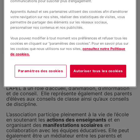
communications pour susciter plus d'engagement.
Internat éducatif et scolaire
par un Conseil d’administration composé
Apprentis Auteuil et ses partenaires utilisent des cookies afin d'améliorer
d’une dizaine de parents bénévoles, qui se
votre navigation sur nos sites, réaliser des statistiques de visites, vous
dote d’un bureau et d’un ou d’une
permettre de partager des éléments sur les réseaux sociaux,
Vie du site
personnaliser nos contenus et nos publicités.
présidente.
Vous pouvez modifier à tout moment vos préférences et refuser tous les
cookies en cliquant sur "paramètres des cookies". Pour en savoir plus sur
les cookies que nous utilisons sur nos sites,
consultez notre Politique
Informations
de cookies.
Paramètres des cookies
Autoriser tous les cookies
Missions
L’APEL a un rôle d’accueil, d’animation, d’information
et de conseil. Elle représente également des parents
d’élèves aux conseils de classe ainsi qu’aux conseils
de discipline.
L’association participe pleinement à la vie de l’école
en soutenant les
actions des enseignants
et en
organisant des
manifestations scolaires
en
collaboration avec les équipes éducatives. Elle peut
également être un médiateur entre les parents et