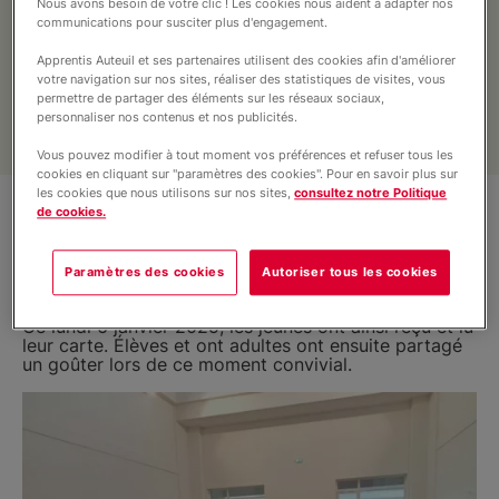
Nous avons besoin de votre clic ! Les cookies nous aident à adapter nos
Internat éducatif et scolaire
communications pour susciter plus d'engagement.
Apprentis Auteuil et ses partenaires utilisent des cookies afin d'améliorer
votre navigation sur nos sites, réaliser des statistiques de visites, vous
Vie du site
permettre de partager des éléments sur les réseaux sociaux,
personnaliser nos contenus et nos publicités.
Vous pouvez modifier à tout moment vos préférences et refuser tous les
cookies en cliquant sur "paramètres des cookies". Pour en savoir plus sur
Informations
les cookies que nous utilisons sur nos sites,
consultez notre Politique
de cookies.
Paramètres des cookies
Autoriser tous les cookies
Ce lundi 6 janvier 2025, les jeunes ont ainsi reçu et lu
leur carte. Élèves et ont adultes ont ensuite partagé
un goûter lors de ce moment convivial.