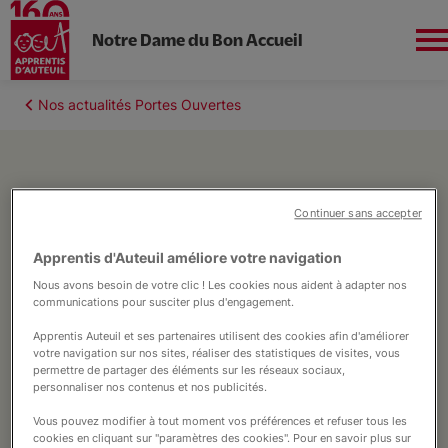
Notre Dame du Bon Accueil
Aller
au
Fil
Nos actualités Portes Ouvertes
contenu
Nord-ouest
d'Ariane
principal
Actualité
Continuer sans accepter
01 mars 2026, modifié le 17 mars 2026
Portes Ouvertes
Portes Ouvertes 2026
L'école
Apprentis d'Auteuil améliore votre navigation
Venez découvrir notre établissement
Nous avons besoin de votre clic ! Les cookies nous aident à adapter nos
communications pour susciter plus d'engagement.
lors de nos matinées Portes Ouvertes !
Le collège
Apprentis Auteuil et ses partenaires utilisent des cookies afin d'améliorer
votre navigation sur nos sites, réaliser des statistiques de visites, vous
permettre de partager des éléments sur les réseaux sociaux,
personnaliser nos contenus et nos publicités.
Accompagnement éducatif
Vous pouvez modifier à tout moment vos préférences et refuser tous les
cookies en cliquant sur "paramètres des cookies". Pour en savoir plus sur