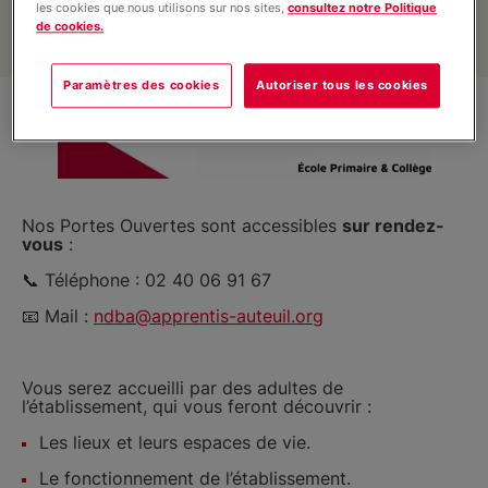
les cookies que nous utilisons sur nos sites,
consultez notre Politique
Internat éducatif et scolaire
de cookies.
Paramètres des cookies
Autoriser tous les cookies
Vie du site
Informations
Nos Portes Ouvertes sont accessibles
sur rendez-
vous
:
📞 Téléphone : 02 40 06 91 67
📧 Mail :
ndba@apprentis-auteuil.org
Vous serez accueilli par des adultes de
l’établissement, qui vous feront découvrir :
Les lieux et leurs espaces de vie.
Le fonctionnement de l’établissement.